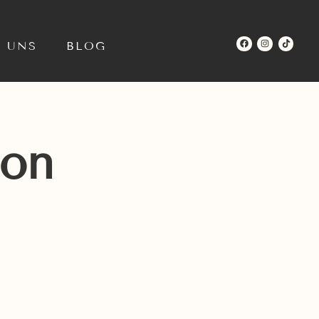
R UNS
BLOG
ion
N